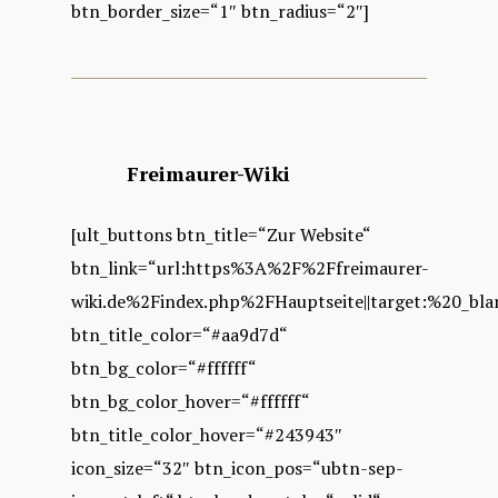
btn_border_size=“1″ btn_radius=“2″]
Freimaurer-Wiki
[ult_buttons btn_title=“Zur Website“
btn_link=“url:https%3A%2F%2Ffreimaurer-
wiki.de%2Findex.php%2FHauptseite||target:%20_bla
btn_title_color=“#aa9d7d“
btn_bg_color=“#ffffff“
btn_bg_color_hover=“#ffffff“
btn_title_color_hover=“#243943″
icon_size=“32″ btn_icon_pos=“ubtn-sep-