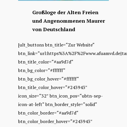
Großloge der Alten Freien
und Angenommenen Maurer
von Deutschland
[ult_buttons btn_title=“Zur Website“
btn_link=“url:https%3A%2F%2Fwww.afuamvd.de||tar
btn_title_color=“#aa9d7d“
btn_bg_color=“#ffffff“
btn_bg_color_hover=“#ffffff“
btn_title_color_hover=“#243943″
icon_size=“32″ btn_icon_pos=“ubtn-sep-
icon-at-left“ btn_border_style=“solid“
btn_color_border=“#aa9d7d“
btn_color_border_hover=“#243943″