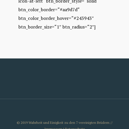
icon-at-left“ btn_border_style=“solid“
btn_color_border=“#aa9d7d“
btn_color_border_hover=“#243943″
btn_border_size=“1″ btn_radius=“2″]
© 2019 Wahrheit und Einigkeit zu den 7 vereinigten Brüdern //
Impressum | Datenschutz